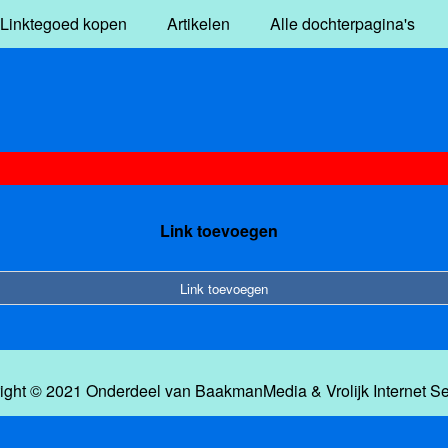
Linktegoed kopen
Artikelen
Alle dochterpagina's
Link toevoegen
Link toevoegen
ight © 2021 Onderdeel van
BaakmanMedia
&
Vrolijk Internet S